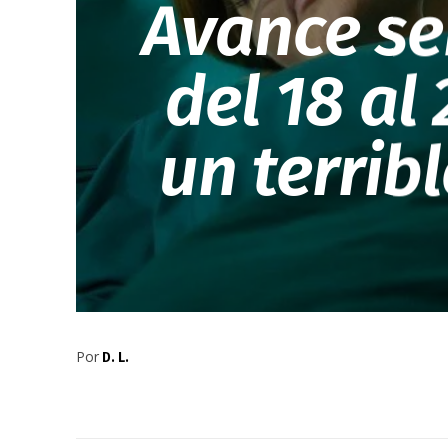
Avance se
del 18 al 
un terrib
Por
D. L.