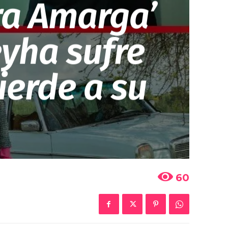
ra Amarga’
leyha sufre
ierde a su
60