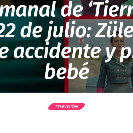
manal de ‘Tier
22 de julio: Zü
le accidente y p
bebé
TELEVISIÓN