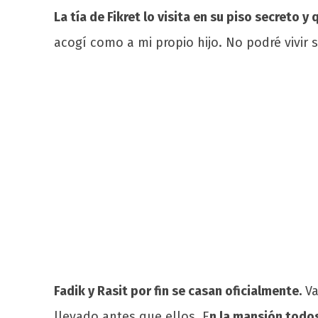
La tía de Fikret lo visita en su piso secreto 
acogí como a mi propio hijo. No podré vivir 
Fadik y Rasit por fin se casan oficialmente.
Va
llevado antes que ellos. E
n la mansión todos