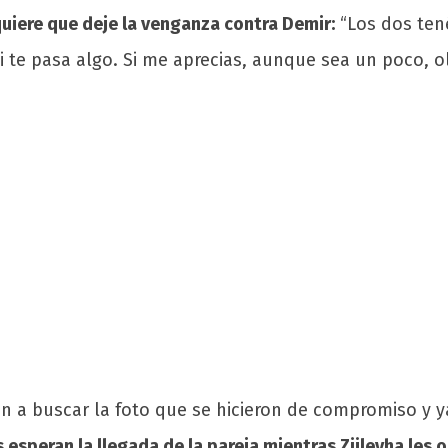
y quiere que deje la venganza contra Demir:
“Los dos tenéi
si te pasa algo. Si me aprecias, aunque sea un poco, o
n a buscar la foto que se hicieron de compromiso y ya
 esperan la llegada de la pareja mientras Züleyha les o