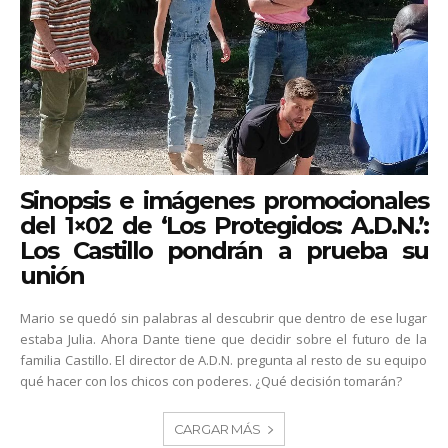
Sinopsis e imágenes promocionales
del 1×02 de ‘Los Protegidos: A.D.N.’:
Los Castillo pondrán a prueba su
unión
Mario se quedó sin palabras al descubrir que dentro de ese lugar
estaba Julia. Ahora Dante tiene que decidir sobre el futuro de la
familia Castillo. El director de A.D.N. pregunta al resto de su equipo
qué hacer con los chicos con poderes. ¿Qué decisión tomarán?
CARGAR MÁS