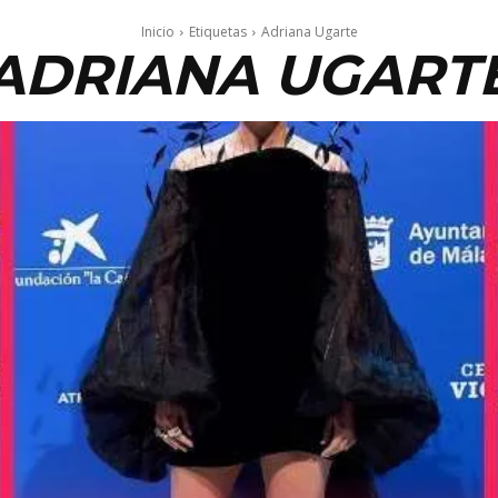
Inicio
Etiquetas
Adriana Ugarte
ADRIANA UGART