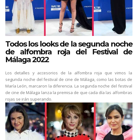
Todos los looks de la segunda noche
de alfombra roja del Festival de
Málaga 2022
Los detalles y accesorios de la alfombra roja que vimos la
segunda noche del festival de cine de Málaga, como las botas de
María León, marcaron la diferencia. La segunda noche del festival
de cine de Málaga lanza la premisa de que cada día las alfombras
rojas se irán superando.