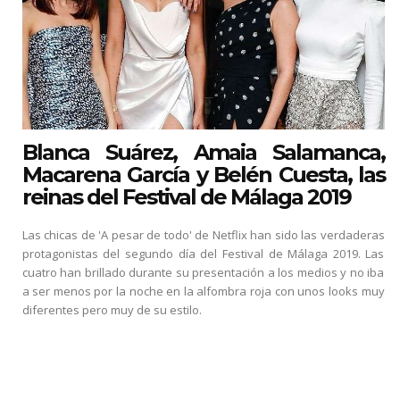
Blanca Suárez, Amaia Salamanca,
Macarena García y Belén Cuesta, las
reinas del Festival de Málaga 2019
Las chicas de 'A pesar de todo' de Netflix han sido las verdaderas
protagonistas del segundo día del Festival de Málaga 2019. Las
cuatro han brillado durante su presentación a los medios y no iba
a ser menos por la noche en la alfombra roja con unos looks muy
diferentes pero muy de su estilo.