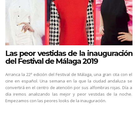
Las peor vestidas de la inauguración
del Festival de Málaga 2019
Arranca la 22ª edición del Festival de Málaga, una gran cita con el
cine en español. Una semana en la que la ciudad andaluza se
convertirá en el centro de atención por sus alfombras rojas. Día a
día iremos analizando las mejor y peor vestidas de la noche.
Empezamos con las peores looks de la inauguración.