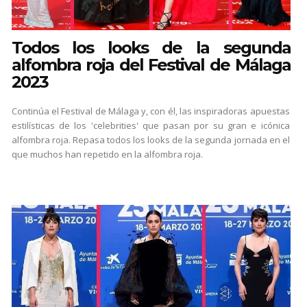
Todos los looks de la segunda
alfombra roja del Festival de Málaga
2023
Continúa el Festival de Málaga y, con él, las inspiradoras apuestas
estilísticas de los 'celebrities' que pasan por su gran e icónica
alfombra roja. Repasa todos los looks de la segunda jornada en el
que muchos han repetido en la alfombra roja.