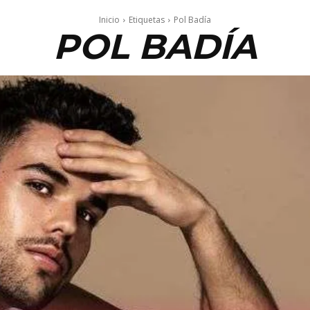
Inicio
Etiquetas
Pol Badía
POL BADÍA