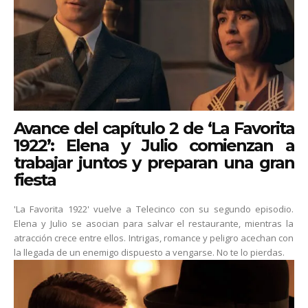
Avance del capítulo 2 de ‘La Favorita
1922’: Elena y Julio comienzan a
trabajar juntos y preparan una gran
fiesta
'La Favorita 1922' vuelve a Telecinco con su segundo episodio.
Elena y Julio se asocian para salvar el restaurante, mientras la
atracción crece entre ellos. Intrigas, romance y peligro acechan con
la llegada de un enemigo dispuesto a vengarse. No te lo pierdas.