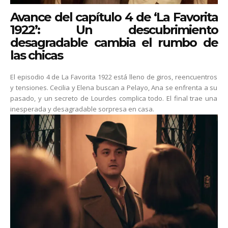
Avance del capítulo 4 de ‘La Favorita
1922’: Un descubrimiento
desagradable cambia el rumbo de
las chicas
El episodio 4 de La Favorita 1922 está lleno de giros, reencuentros
y tensiones. Cecilia y Elena buscan a Pelayo, Ana se enfrenta a su
pasado, y un secreto de Lourdes complica todo. El final trae una
inesperada y desagradable sorpresa en casa.