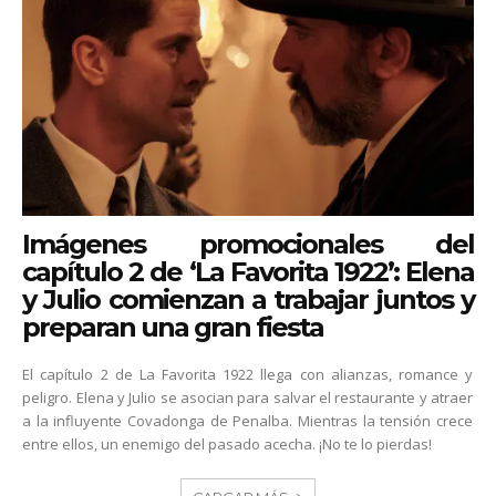
Imágenes promocionales del
capítulo 2 de ‘La Favorita 1922’: Elena
y Julio comienzan a trabajar juntos y
preparan una gran fiesta
El capítulo 2 de La Favorita 1922 llega con alianzas, romance y
peligro. Elena y Julio se asocian para salvar el restaurante y atraer
a la influyente Covadonga de Penalba. Mientras la tensión crece
entre ellos, un enemigo del pasado acecha. ¡No te lo pierdas!