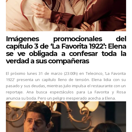
Imágenes promocionales del
capítulo 3 de ‘La Favorita 1922’: Elena
se ve obligada a confesar toda la
verdad a sus compañeras
El próximo lunes 31 de marzo (23:00h) en Telecinco, ‘La Favorita
1922’ presenta un capítulo lleno de tensión. Elena lidia con su
pasado y sus deudas, mientras Julio impulsa el restaurante con un
reportaje. Ana busca espectáculos para La Favorita y Rosa
anuncia su boda. Pero un peligro inesperado acecha a Elena.