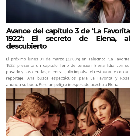
Avance del capítulo 3 de ‘La Favorita
1922’: El secreto de Elena, al
descubierto
El próximo lunes 31 de marzo (23:00h) en Telecinco, ‘La Favorita
1922’ presenta un capítulo lleno de tensión. Elena lidia con su
pasado y sus deudas, mientras Julio impulsa el restaurante con un
reportaje. Ana busca espectáculos para La Favorita y Rosa
anuncia su boda. Pero un peligro inesperado acecha a Elena.