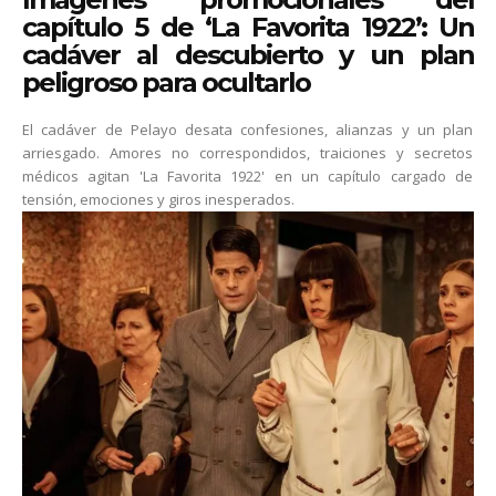
capítulo 5 de ‘La Favorita 1922’: Un
cadáver al descubierto y un plan
peligroso para ocultarlo
El cadáver de Pelayo desata confesiones, alianzas y un plan
arriesgado. Amores no correspondidos, traiciones y secretos
médicos agitan 'La Favorita 1922' en un capítulo cargado de
tensión, emociones y giros inesperados.