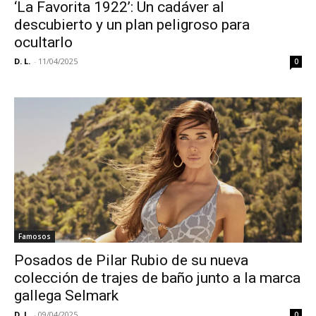
‘La Favorita 1922’: Un cadáver al
descubierto y un plan peligroso para
ocultarlo
D. L.
-
11/04/2025
0
Famosos
Posados de Pilar Rubio de su nueva
colección de trajes de baño junto a la marca
gallega Selmark
D. L.
-
09/04/2025
0