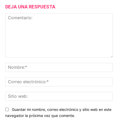
DEJA UNA RESPUESTA
Comentario:
No
Co
ele
Sit
we
Guardar mi nombre, correo electrónico y sitio web en este
navegador la próxima vez que comente.