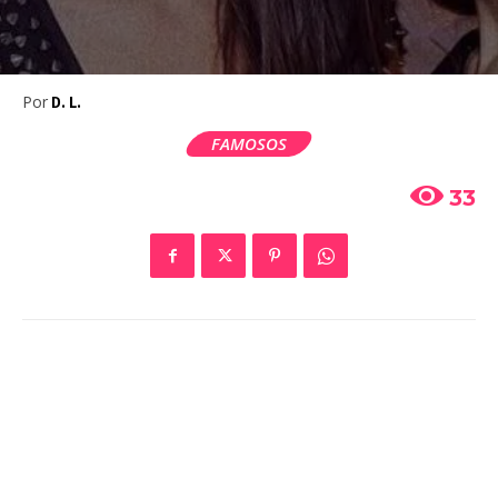
Por
D. L.
FAMOSOS
33