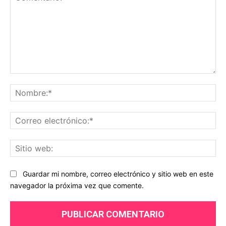
Comentario:
No
Co
ele
Sit
we
Guardar mi nombre, correo electrónico y sitio web en este
navegador la próxima vez que comente.