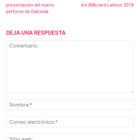
presentación del nuevo
los Billboard Latinos 2018
perfume de Dulceida
DEJA UNA RESPUESTA
Comentario:
No
Co
ele
Sit