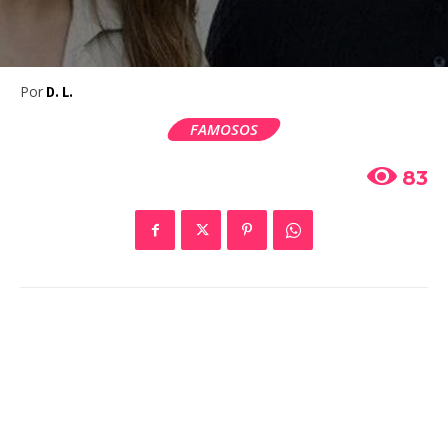
Por
D. L.
FAMOSOS
83