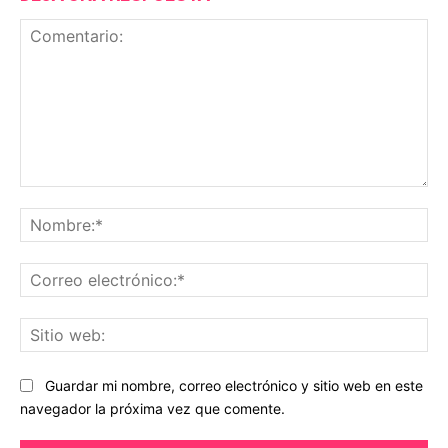
Comentario:
No
Co
ele
Sit
we
Guardar mi nombre, correo electrónico y sitio web en este
navegador la próxima vez que comente.