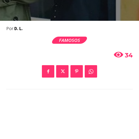
Por
D. L.
FAMOSOS
34