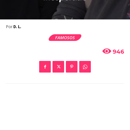
Por
D. L.
FAMOSOS
946