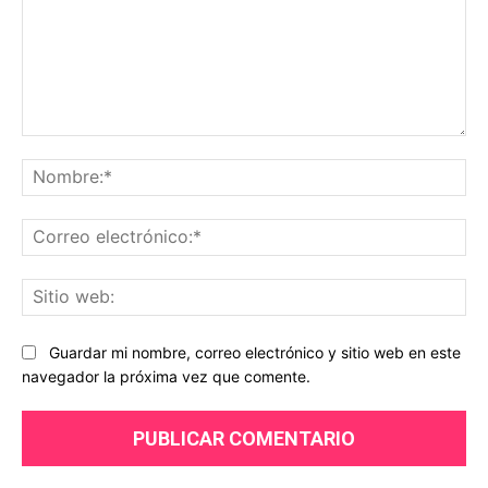
Comentario:
No
Co
ele
Sit
we
Guardar mi nombre, correo electrónico y sitio web en este
navegador la próxima vez que comente.