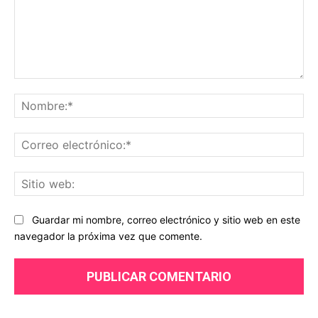
Comentario:
No
Co
ele
Sit
we
Guardar mi nombre, correo electrónico y sitio web en este
navegador la próxima vez que comente.