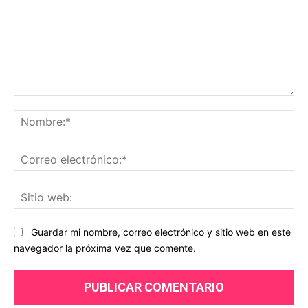
Comentario:
No
Co
ele
Sit
we
Guardar mi nombre, correo electrónico y sitio web en este
navegador la próxima vez que comente.