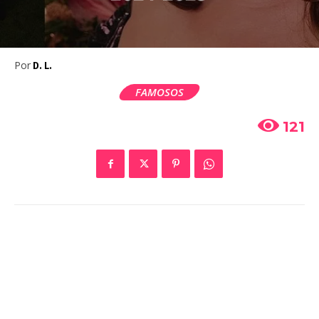
Por
D. L.
FAMOSOS
121