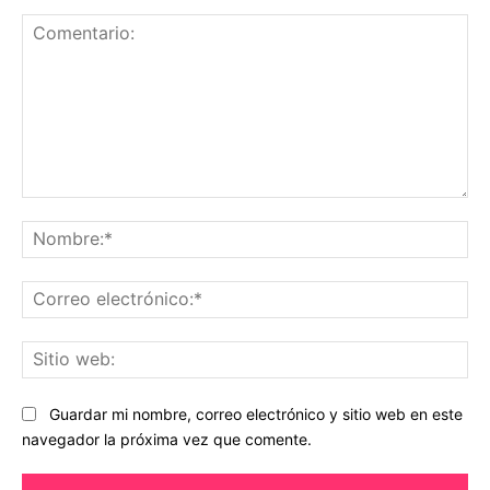
Comentario:
No
Co
ele
Sit
we
Guardar mi nombre, correo electrónico y sitio web en este
navegador la próxima vez que comente.