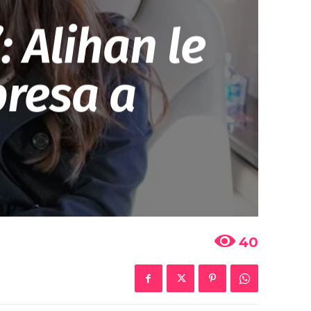
 Alihan le
presa a
40