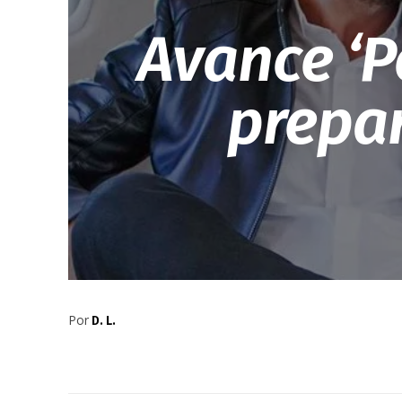
Avance ‘P
prepar
Por
D. L.