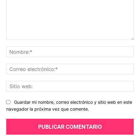
Comentario:
No
Co
ele
Sit
we
Guardar mi nombre, correo electrónico y sitio web en este
navegador la próxima vez que comente.