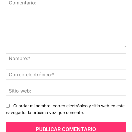
Comentario:
No
Co
ele
Sit
we
Guardar mi nombre, correo electrónico y sitio web en este
navegador la próxima vez que comente.