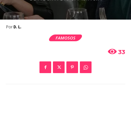
Por
D. L.
FAMOSOS
33