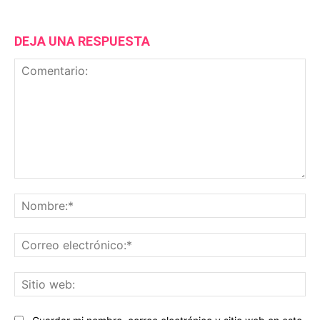
DEJA UNA RESPUESTA
Comentario:
No
Co
ele
Sit
we