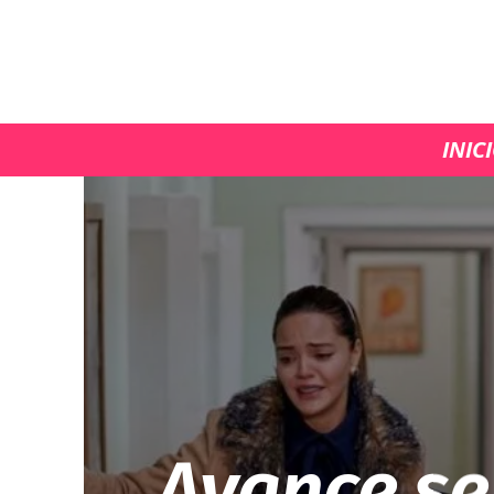
INIC
Avance se