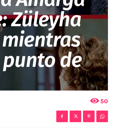
e: Züleyha
 mientras
l punto de
50