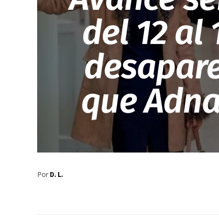
del 12 al
desapare
que Adnan
Por
D. L.