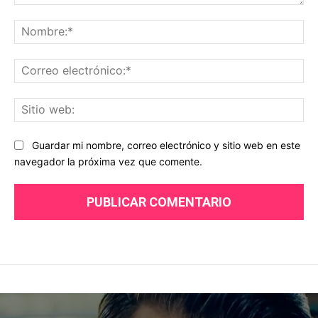
Comentario:
No
Co
ele
Sit
we
Guardar mi nombre, correo electrónico y sitio web en este
navegador la próxima vez que comente.