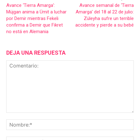
Avance ‘Tierra Amarga’:
Avance semanal de ‘Tierra
Müjgan anima a Ümit a luchar
Amarga’ del 18 al 22 de julio:
por Demir mientras Fekeli
Züleyha sufre un terrible
confirma a Demir que Fikret
accidente y pierde a su bebé
no está en Alemania
DEJA UNA RESPUESTA
Comentario:
No
Co