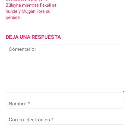
Züleyha mientras Fekeli se
hunde y Müjgan llora su
pérdida
DEJA UNA RESPUESTA
Comentario:
No
Co
ele