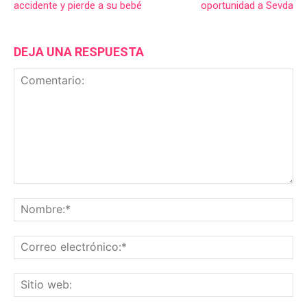
accidente y pierde a su bebé
oportunidad a Sevda
DEJA UNA RESPUESTA
Comentario:
No
Co
ele
Sit
we