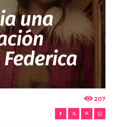
ia una
ación
a Federica
207