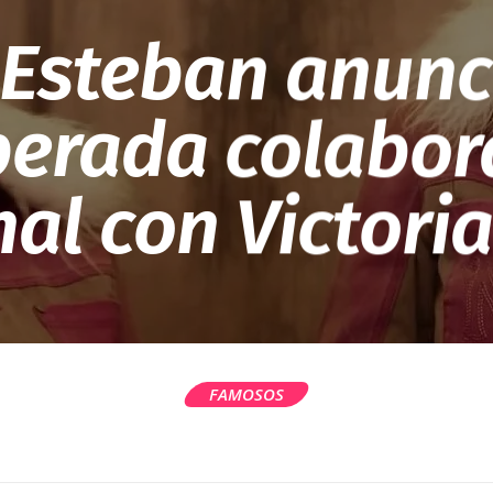
 Esteban anunc
perada colabor
al con Victori
FAMOSOS