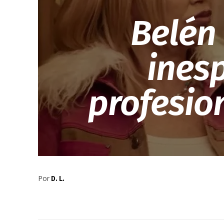
Belén
ines
profesion
Por
D. L.