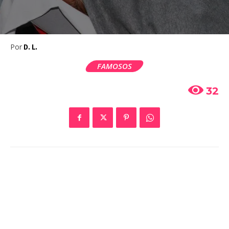
Por
D. L.
FAMOSOS
32