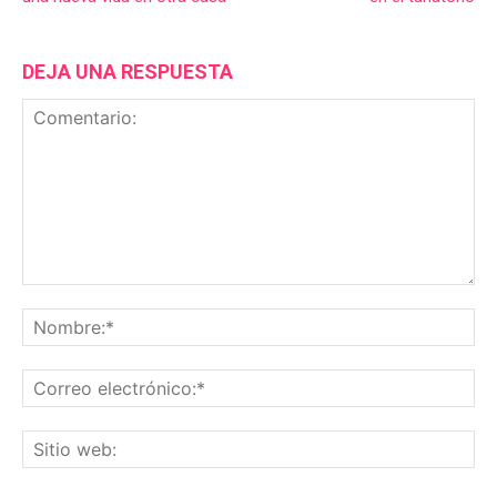
DEJA UNA RESPUESTA
Comentario:
No
Co
ele
Sit
we