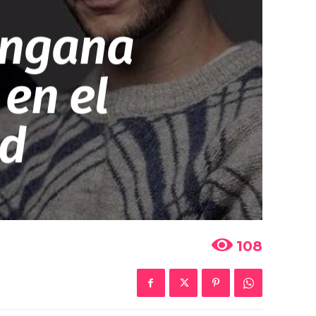
angana
en el
nd
108