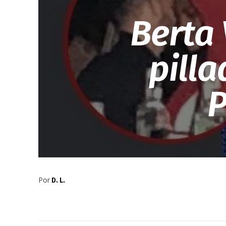
Berta
pill
P
Por
D. L.