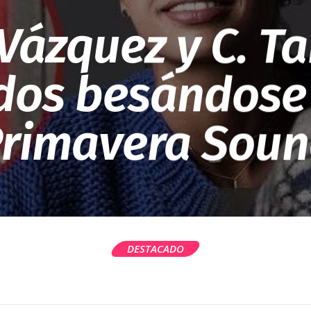
 Vázquez y C. T
ados besándose 
rimavera Sou
DESTACADO