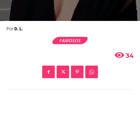
Por
D. L.
FAMOSOS
34