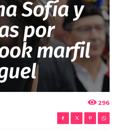
na Sofía y
das por
look marfil
guel
296