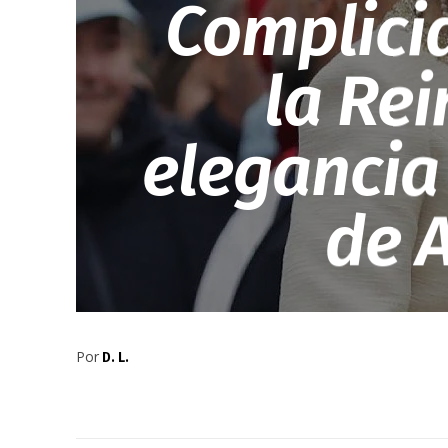
Complicid
la Rei
elegancia 
de 
Por
D. L.