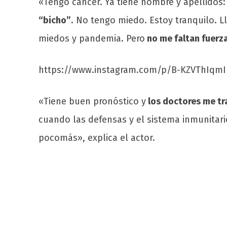
«Tengo cáncer. Ya tiene nombre y apellido
“bicho”
. No tengo miedo. Estoy tranquilo. 
miedos y pandemia. Pero
no me faltan fuerza
https://www.instagram.com/p/B-KZVThIqm
«Tiene buen pronóstico y
los doctores me t
cuando las defensas y el sistema inmunitari
pocomás», explica el actor.