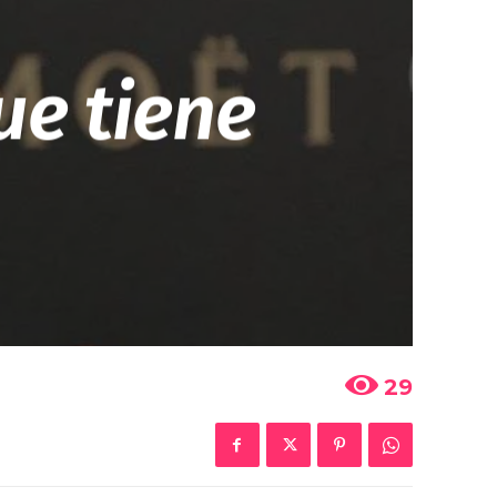
ue tiene
29