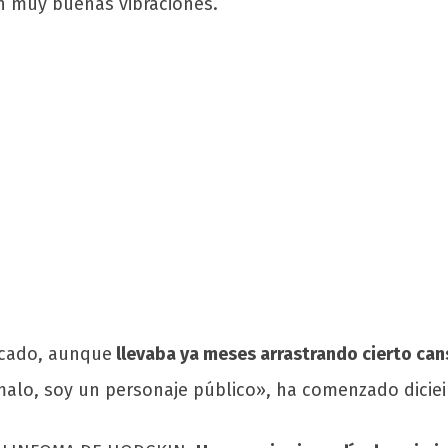
n muy buenas vibraciones.
icado, aunque
llevaba ya meses arrastrando cierto can
 malo, soy un personaje público», ha comenzado dicie