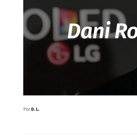
Dani Ro
Por
D. L.