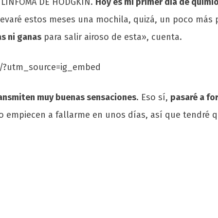
s: LINFOMA DE HODGKIN.
Hoy es mi primer día de quimio
Llevaré estos meses una mochila, quizá, un poco más
s ni ganas
para salir airoso de esta», cuenta.
I/?utm_source=ig_embed
ransmiten muy buenas sensaciones
. Eso sí,
pasaré a fo
o empiecen a fallarme en unos días, así que tendré q