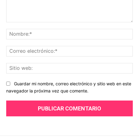
Comentario:
No
Co
ele
Sit
we
Guardar mi nombre, correo electrónico y sitio web en este
navegador la próxima vez que comente.