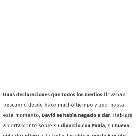
Unas declaraciones que todos los medios
llevaban
buscando desde hace mucho tiempo y que, hasta
este momento,
David se había negado a dar
. Hablará
abiertamente sobre su
divorcio con Paula
, su
nueva
vida de soltero
y de todas
las chicas que le han ido