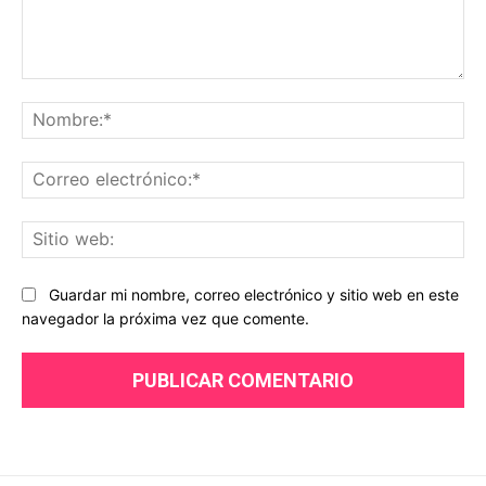
Comentario:
No
Co
ele
Sit
we
Guardar mi nombre, correo electrónico y sitio web en este
navegador la próxima vez que comente.