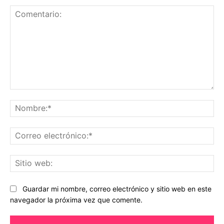
Comentario:
No
Co
ele
Sit
we
Guardar mi nombre, correo electrónico y sitio web en este
navegador la próxima vez que comente.