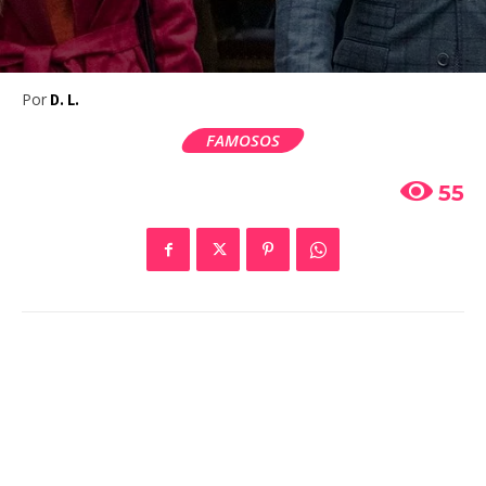
Por
D. L.
FAMOSOS
55