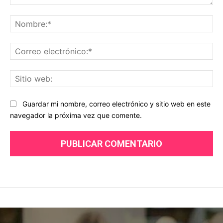
Comentario:
No
Co
ele
Sit
we
Guardar mi nombre, correo electrónico y sitio web en este
navegador la próxima vez que comente.