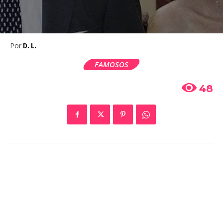
Por
D. L.
FAMOSOS
48