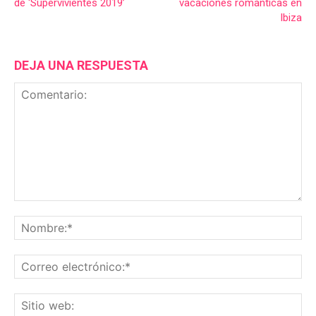
de ‘Supervivientes 2019’
vacaciones románticas en
Ibiza
DEJA UNA RESPUESTA
Comentario:
No
Co
ele
Sit
we