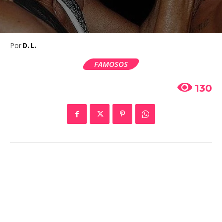
Por
D. L.
FAMOSOS
130