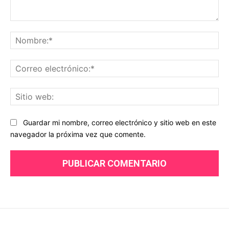
Comentario:
No
Co
ele
Sit
we
Guardar mi nombre, correo electrónico y sitio web en este
navegador la próxima vez que comente.