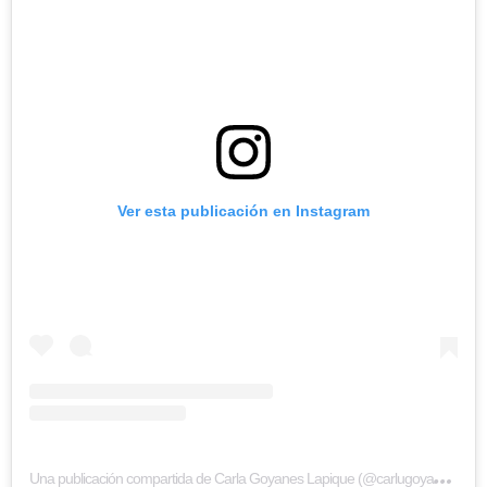
Ver esta publicación en Instagram
U
na publicación compartida de Carla Goyanes Lapique (@carlugoyanes)