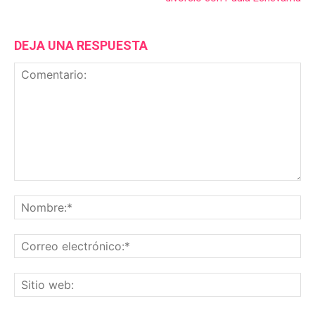
DEJA UNA RESPUESTA
Comentario:
No
Co
ele
Sit
we