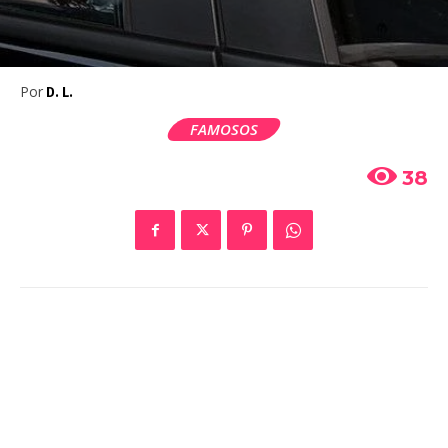
Por
D. L.
FAMOSOS
38