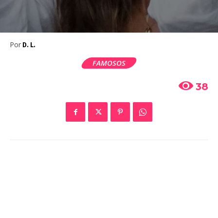
Por
D. L.
FAMOSOS
38