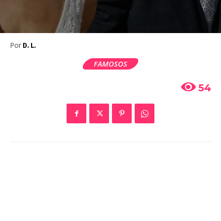
Por
D. L.
FAMOSOS
54