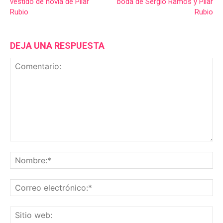
vestido de novia de Pilar
boda de Sergio Ramos y Pilar
Rubio
Rubio
DEJA UNA RESPUESTA
Comentario:
No
Co
ele
Sit
we