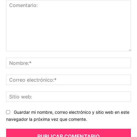
Comentario:
No
Co
ele
Sit
we
Guardar mi nombre, correo electrónico y sitio web en este
navegador la próxima vez que comente.