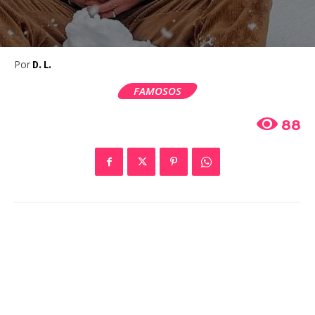
Por
D. L.
FAMOSOS
88