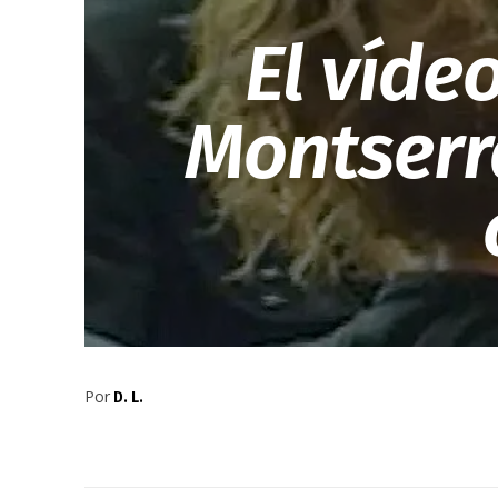
El víde
Montserr
Por
D. L.