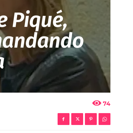
e Piqué,
 mandando
a
74