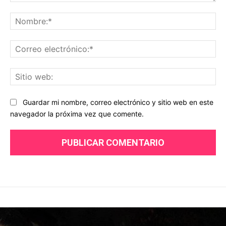
Comentario:
No
Co
ele
Sit
we
Guardar mi nombre, correo electrónico y sitio web en este
navegador la próxima vez que comente.