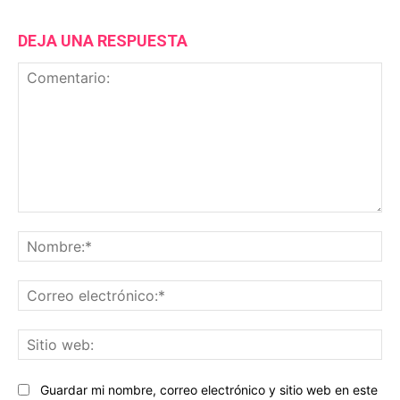
DEJA UNA RESPUESTA
Comentario:
No
Co
ele
Sit
we
Guardar mi nombre, correo electrónico y sitio web en este