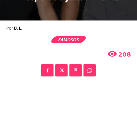
Por
D. L.
FAMOSOS
208