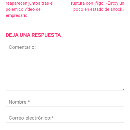
reaparecen juntos tras el
ruptura con Iñigo: «Estoy un
polémico vídeo del
poco en estado de shock»
empresario
DEJA UNA RESPUESTA
Comentario:
No
Co
ele