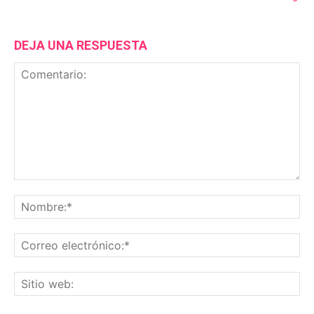
DEJA UNA RESPUESTA
Comentario:
No
Co
ele
Sit
we