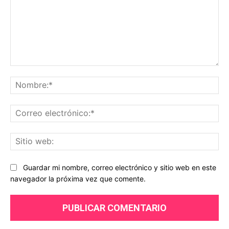
Comentario:
No
Co
ele
Sit
we
Guardar mi nombre, correo electrónico y sitio web en este
navegador la próxima vez que comente.