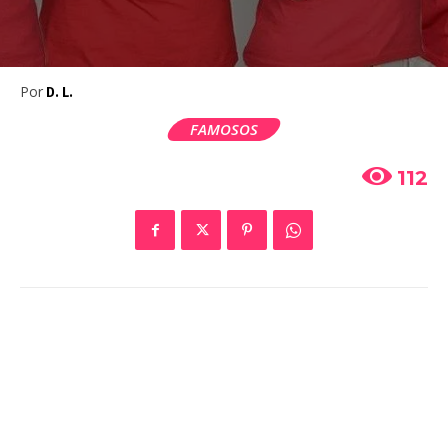
Por
D. L.
FAMOSOS
112