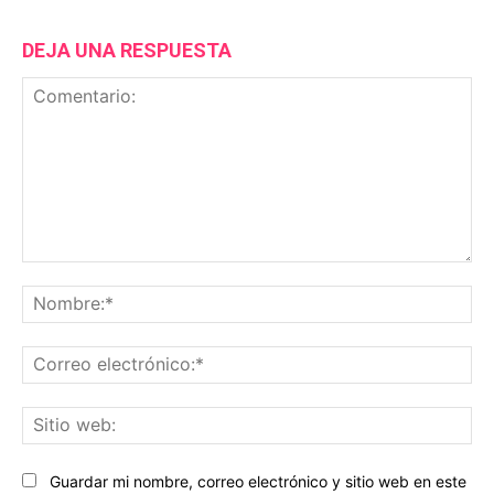
DEJA UNA RESPUESTA
Comentario:
No
Co
ele
Sit
we
Guardar mi nombre, correo electrónico y sitio web en este