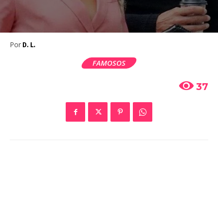
Por
D. L.
FAMOSOS
37