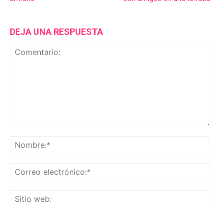
DEJA UNA RESPUESTA
Comentario:
No
Co
ele
Sit
we